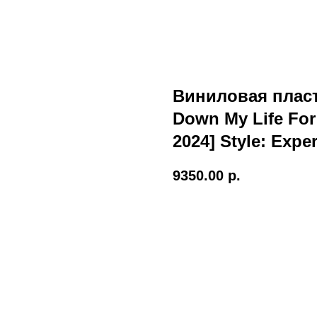
Виниловая пласт
Down My Life For
2024] Style: Expe
9350.00
р.