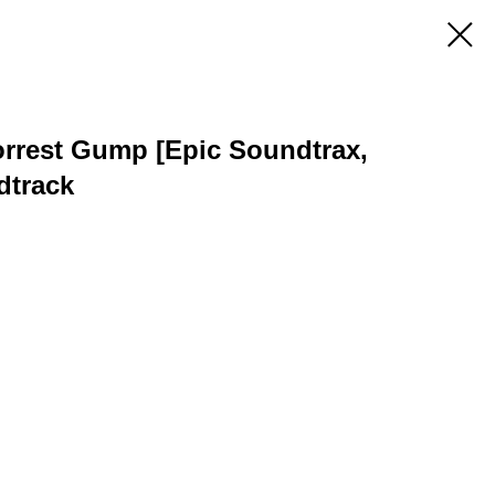
Forrest Gump [Epic Soundtrax,
dtrack